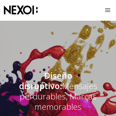
NOSOTROS
PROYECTOS
RESPONSABILIDAD SOCIAL
THINKING!
CONTACTO
PRENSA
Diseño
disruptivo:
Mensajes
perdurables, Marcas
memorables