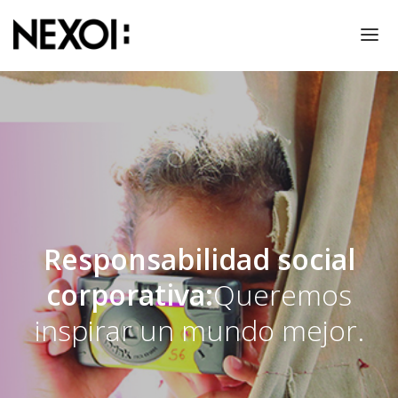
NOSOTROS
PROYECTOS
RESPONSABILIDAD SOCIAL
THINKING!
CONTACTO
PRENSA
Responsabilidad social
corporativa:
Queremos
inspirar un mundo mejor.