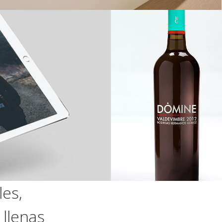
es,
 llenas