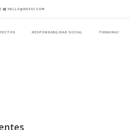
E
HELLO@NEXOI.COM
YECTOS
RESPONSABILIDAD SOCIAL
THINKING!
entes