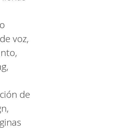
io
de voz,
nto,
ng,
ación de
n,
áginas