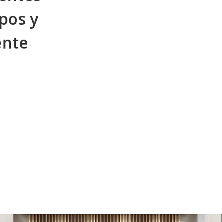
pos y
ente